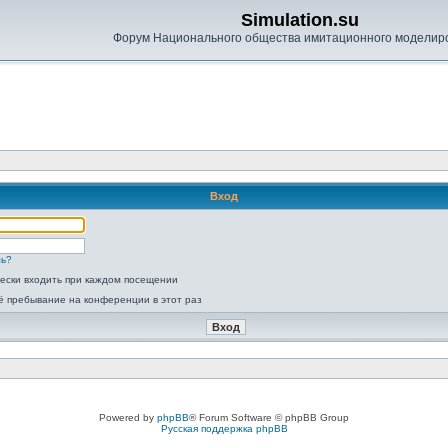
Simulation.su
Форум Национального общества имитационного моделир
Вход
ль?
ески входить при каждом посещении
ё пребывание на конференции в этот раз
Powered by
phpBB
® Forum Software © phpBB Group
Русская поддержка phpBB