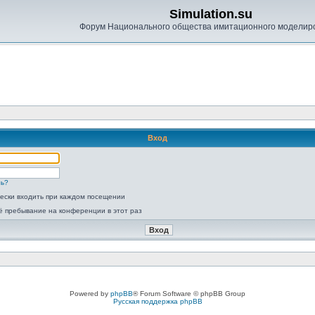
Simulation.su
Форум Национального общества имитационного моделир
Вход
ль?
ески входить при каждом посещении
ё пребывание на конференции в этот раз
Powered by
phpBB
® Forum Software © phpBB Group
Русская поддержка phpBB