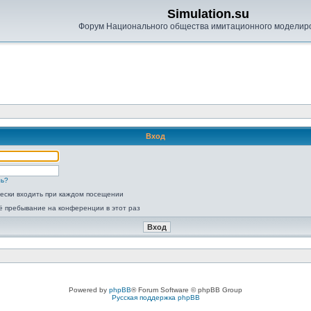
Simulation.su
Форум Национального общества имитационного моделир
Вход
ль?
ески входить при каждом посещении
ё пребывание на конференции в этот раз
Powered by
phpBB
® Forum Software © phpBB Group
Русская поддержка phpBB