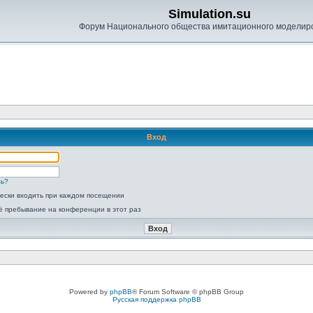
Simulation.su
Форум Национального общества имитационного моделир
Вход
ль?
ески входить при каждом посещении
ё пребывание на конференции в этот раз
Powered by
phpBB
® Forum Software © phpBB Group
Русская поддержка phpBB