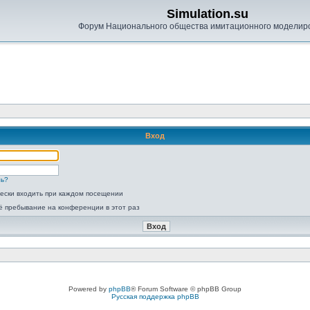
Simulation.su
Форум Национального общества имитационного моделир
Вход
ль?
ески входить при каждом посещении
ё пребывание на конференции в этот раз
Powered by
phpBB
® Forum Software © phpBB Group
Русская поддержка phpBB