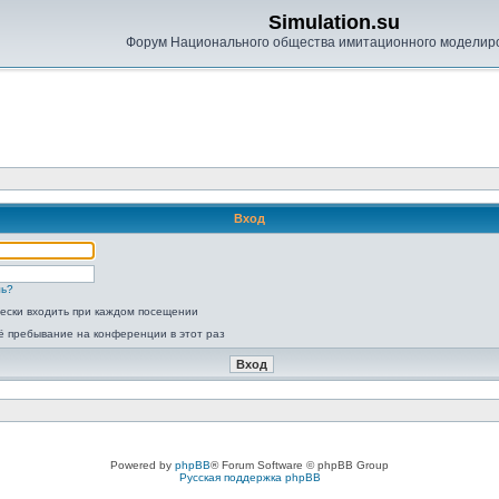
Simulation.su
Форум Национального общества имитационного моделир
Вход
ль?
ески входить при каждом посещении
ё пребывание на конференции в этот раз
Powered by
phpBB
® Forum Software © phpBB Group
Русская поддержка phpBB