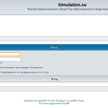
Simulation.su
Форум Национального общества имитационного моделир
Вход
ль?
ески входить при каждом посещении
ё пребывание на конференции в этот раз
Powered by
phpBB
® Forum Software © phpBB Group
Русская поддержка phpBB