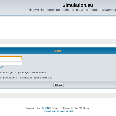
Simulation.su
Форум Национального общества имитационного моделир
Вход
ль?
ески входить при каждом посещении
ё пребывание на конференции в этот раз
Powered by
phpBB
® Forum Software © phpBB Group
Русская поддержка phpBB