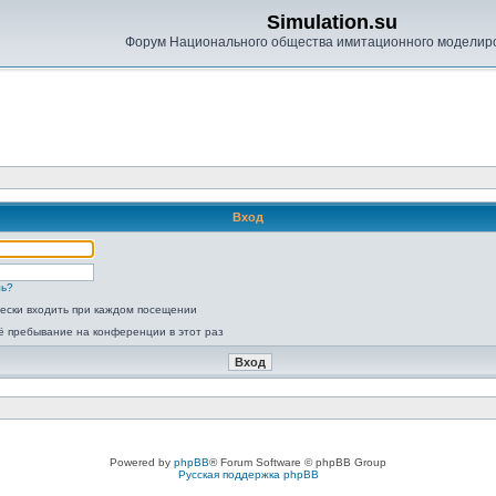
Simulation.su
Форум Национального общества имитационного моделир
Вход
ль?
ески входить при каждом посещении
ё пребывание на конференции в этот раз
Powered by
phpBB
® Forum Software © phpBB Group
Русская поддержка phpBB