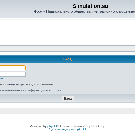
Simulation.su
Форум Национального общества имитационного моделир
Вход
ль?
ески входить при каждом посещении
ё пребывание на конференции в этот раз
Powered by
phpBB
® Forum Software © phpBB Group
Русская поддержка phpBB