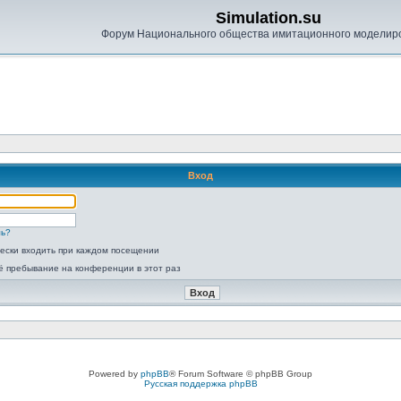
Simulation.su
Форум Национального общества имитационного моделир
Вход
ль?
ески входить при каждом посещении
ё пребывание на конференции в этот раз
Powered by
phpBB
® Forum Software © phpBB Group
Русская поддержка phpBB