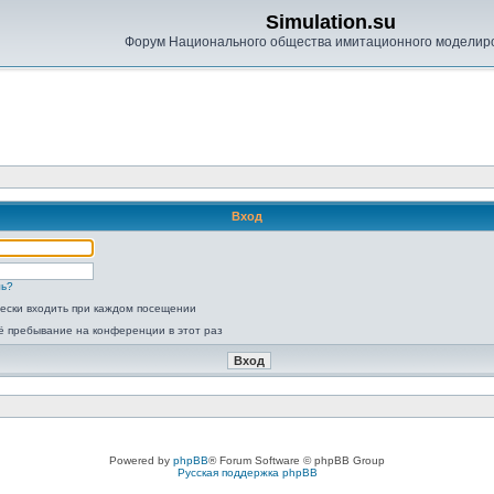
Simulation.su
Форум Национального общества имитационного моделир
Вход
ль?
ески входить при каждом посещении
ё пребывание на конференции в этот раз
Powered by
phpBB
® Forum Software © phpBB Group
Русская поддержка phpBB