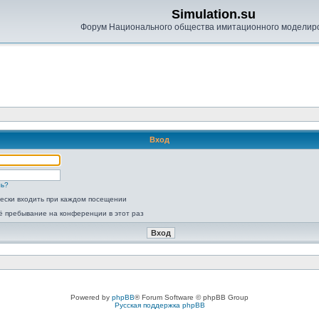
Simulation.su
Форум Национального общества имитационного моделир
Вход
ль?
ески входить при каждом посещении
ё пребывание на конференции в этот раз
Powered by
phpBB
® Forum Software © phpBB Group
Русская поддержка phpBB