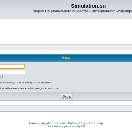
Simulation.su
Форум Национального общества имитационного моделир
Вход
ль?
ески входить при каждом посещении
ё пребывание на конференции в этот раз
Powered by
phpBB
® Forum Software © phpBB Group
Русская поддержка phpBB