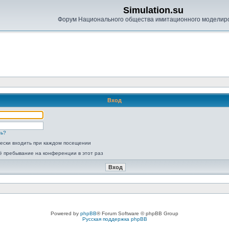
Simulation.su
Форум Национального общества имитационного моделир
Вход
ль?
ески входить при каждом посещении
ё пребывание на конференции в этот раз
Powered by
phpBB
® Forum Software © phpBB Group
Русская поддержка phpBB