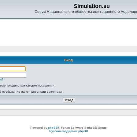
Simulation.su
Форум Национального общества имитационного моделир
Вход
ль?
ески входить при каждом посещении
ё пребывание на конференции в этот раз
Powered by
phpBB
® Forum Software © phpBB Group
Русская поддержка phpBB