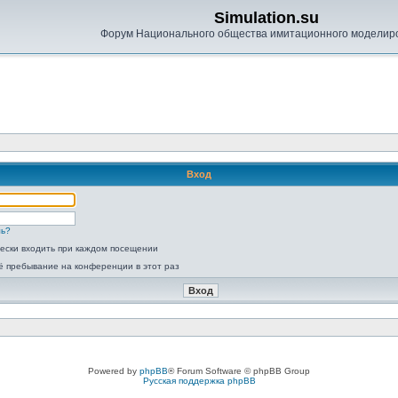
Simulation.su
Форум Национального общества имитационного моделир
Вход
ль?
ески входить при каждом посещении
ё пребывание на конференции в этот раз
Powered by
phpBB
® Forum Software © phpBB Group
Русская поддержка phpBB