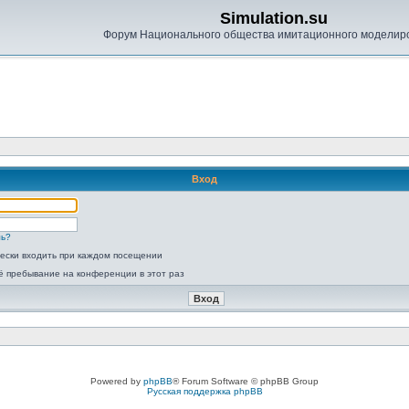
Simulation.su
Форум Национального общества имитационного моделир
Вход
ль?
ески входить при каждом посещении
ё пребывание на конференции в этот раз
Powered by
phpBB
® Forum Software © phpBB Group
Русская поддержка phpBB