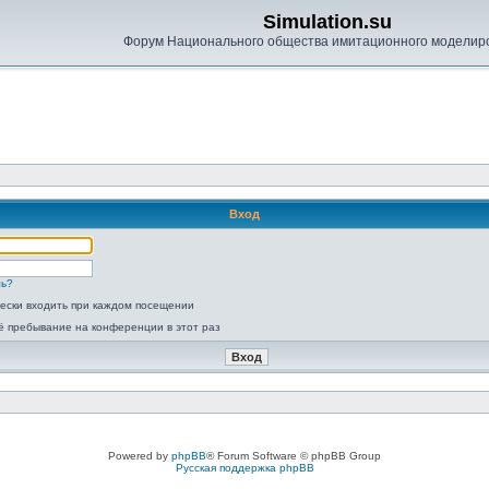
Simulation.su
Форум Национального общества имитационного моделир
Вход
ль?
ески входить при каждом посещении
ё пребывание на конференции в этот раз
Powered by
phpBB
® Forum Software © phpBB Group
Русская поддержка phpBB