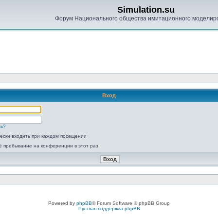
Simulation.su
Форум Национального общества имитационного моделир
Вход
ль?
ески входить при каждом посещении
ё пребывание на конференции в этот раз
Powered by
phpBB
® Forum Software © phpBB Group
Русская поддержка phpBB