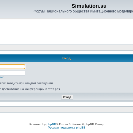
Simulation.su
Форум Национального общества имитационного моделир
Вход
ль?
ески входить при каждом посещении
ё пребывание на конференции в этот раз
Powered by
phpBB
® Forum Software © phpBB Group
Русская поддержка phpBB