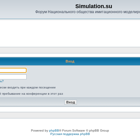
Simulation.su
Форум Национального общества имитационного моделир
Вход
ль?
ески входить при каждом посещении
ё пребывание на конференции в этот раз
Powered by
phpBB
® Forum Software © phpBB Group
Русская поддержка phpBB