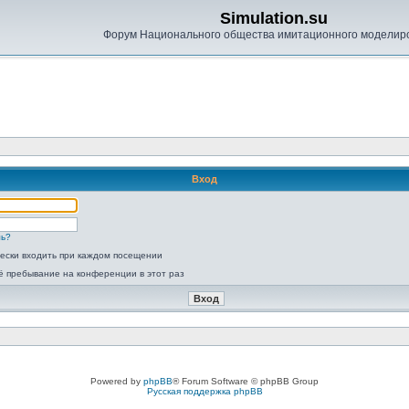
Simulation.su
Форум Национального общества имитационного моделир
Вход
ль?
ески входить при каждом посещении
ё пребывание на конференции в этот раз
Powered by
phpBB
® Forum Software © phpBB Group
Русская поддержка phpBB