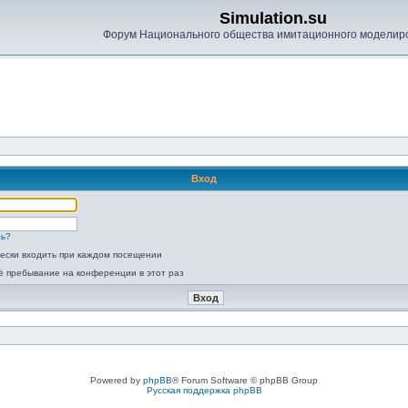
Simulation.su
Форум Национального общества имитационного моделир
Вход
ль?
ески входить при каждом посещении
ё пребывание на конференции в этот раз
Powered by
phpBB
® Forum Software © phpBB Group
Русская поддержка phpBB