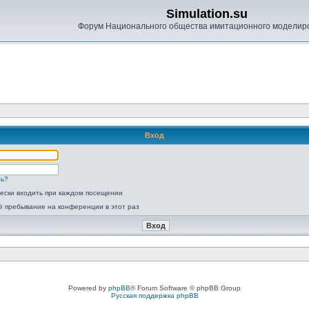
Simulation.su
Форум Национального общества имитационного моделир
Вход
ль?
ески входить при каждом посещении
ё пребывание на конференции в этот раз
Powered by
phpBB
® Forum Software © phpBB Group
Русская поддержка phpBB