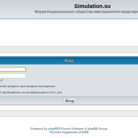
Simulation.su
Форум Национального общества имитационного моделир
Вход
ль?
ески входить при каждом посещении
ё пребывание на конференции в этот раз
Powered by
phpBB
® Forum Software © phpBB Group
Русская поддержка phpBB