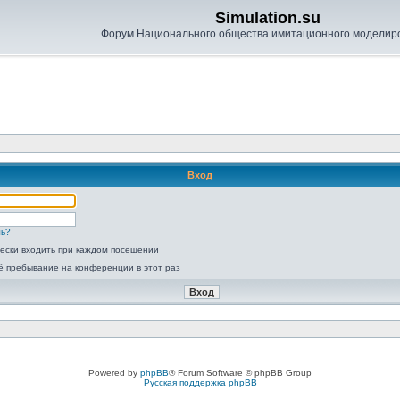
Simulation.su
Форум Национального общества имитационного моделир
Вход
ль?
ески входить при каждом посещении
ё пребывание на конференции в этот раз
Powered by
phpBB
® Forum Software © phpBB Group
Русская поддержка phpBB