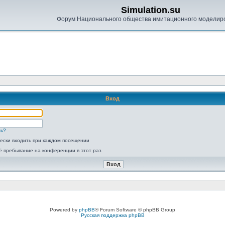
Simulation.su
Форум Национального общества имитационного моделир
Вход
ль?
ески входить при каждом посещении
ё пребывание на конференции в этот раз
Powered by
phpBB
® Forum Software © phpBB Group
Русская поддержка phpBB