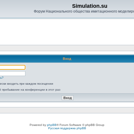
Simulation.su
Форум Национального общества имитационного моделир
Вход
ль?
ески входить при каждом посещении
ё пребывание на конференции в этот раз
Powered by
phpBB
® Forum Software © phpBB Group
Русская поддержка phpBB