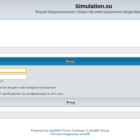
Simulation.su
Форум Национального общества имитационного моделир
Вход
ль?
ески входить при каждом посещении
ё пребывание на конференции в этот раз
Powered by
phpBB
® Forum Software © phpBB Group
Русская поддержка phpBB