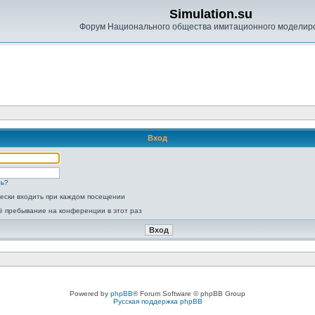
Simulation.su
Форум Национального общества имитационного моделир
Вход
ль?
ески входить при каждом посещении
ё пребывание на конференции в этот раз
Powered by
phpBB
® Forum Software © phpBB Group
Русская поддержка phpBB