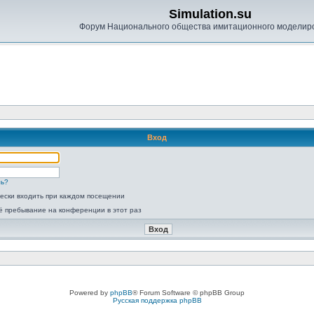
Simulation.su
Форум Национального общества имитационного моделир
Вход
ль?
ески входить при каждом посещении
ё пребывание на конференции в этот раз
Powered by
phpBB
® Forum Software © phpBB Group
Русская поддержка phpBB