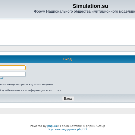
Simulation.su
Форум Национального общества имитационного моделир
Вход
ль?
ески входить при каждом посещении
ё пребывание на конференции в этот раз
Powered by
phpBB
® Forum Software © phpBB Group
Русская поддержка phpBB