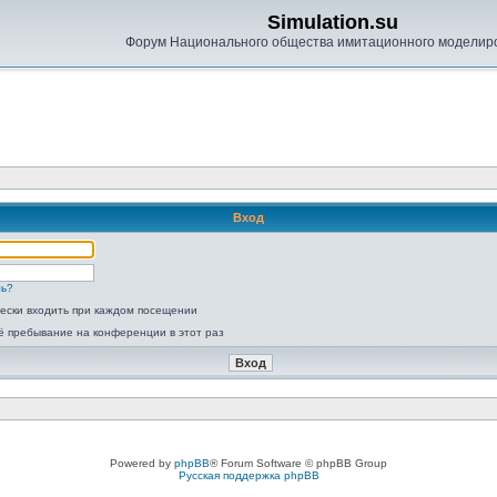
Simulation.su
Форум Национального общества имитационного моделир
Вход
ль?
ески входить при каждом посещении
ё пребывание на конференции в этот раз
Powered by
phpBB
® Forum Software © phpBB Group
Русская поддержка phpBB