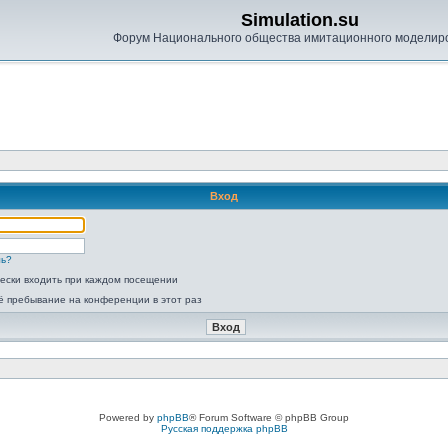
Simulation.su
Форум Национального общества имитационного моделир
Вход
ль?
ески входить при каждом посещении
ё пребывание на конференции в этот раз
Powered by
phpBB
® Forum Software © phpBB Group
Русская поддержка phpBB