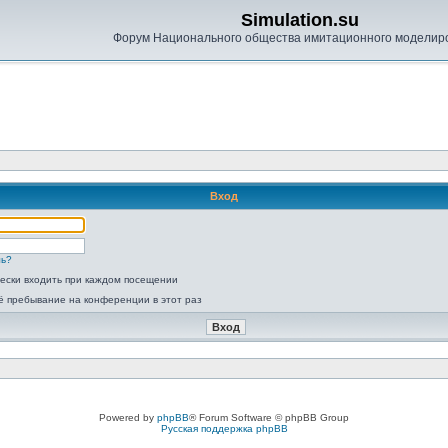
Simulation.su
Форум Национального общества имитационного моделир
Вход
ль?
ески входить при каждом посещении
ё пребывание на конференции в этот раз
Powered by
phpBB
® Forum Software © phpBB Group
Русская поддержка phpBB