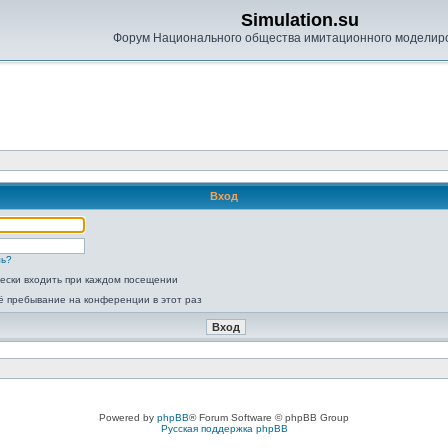
Simulation.su
Форум Национального общества имитационного моделир
Вход
ль?
ески входить при каждом посещении
ё пребывание на конференции в этот раз
Powered by
phpBB
® Forum Software © phpBB Group
Русская поддержка phpBB