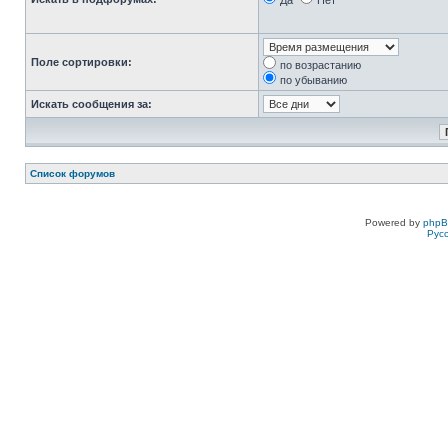
Да
Нет
Поле сортировки:
по возрастанию
по убыванию
Искать сообщения за:
Список форумов
Powered by
php
Рус