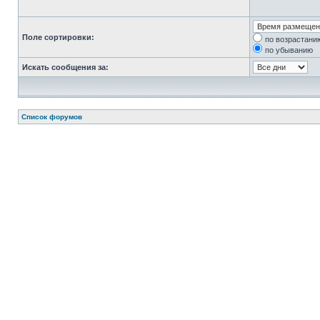
Поле сортировки:
по возрастани
по убыванию
Искать сообщения за:
Список форумов