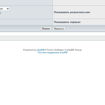
Показывать результаты как:
ю
Показывать первые:
Powered by
phpBB
® Forum Software © phpBB Group
Русская поддержка phpBB