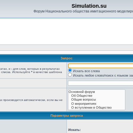
Simulation.su
Форум Национального общества имитационного моделир
Запрос
татах, и
-
для слов, которых в результатах
Искать все слова
 списка. Используйте
*
в качестве шаблона
Искать любое слово/поиск с языком з
х производится автоматически, если вы не
Параметры запроса
Искать: