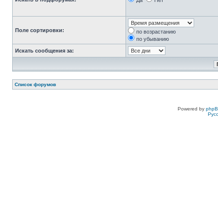
Да
Нет
Поле сортировки:
по возрастанию
по убыванию
Искать сообщения за:
Список форумов
Powered by
php
Рус