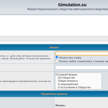
Simulation.su
Форум Национального общества имитационного моделир
Запрос
татах, и
-
для слов, которых в результатах
Искать все слова
 списка. Используйте
*
в качестве шаблона
Искать любое слово/поиск с языком з
х производится автоматически, если вы не
Параметры запроса
Искать: