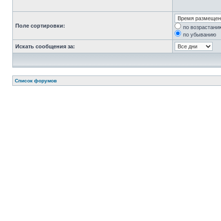
Поле сортировки:
по возрастани
по убыванию
Искать сообщения за:
Список форумов