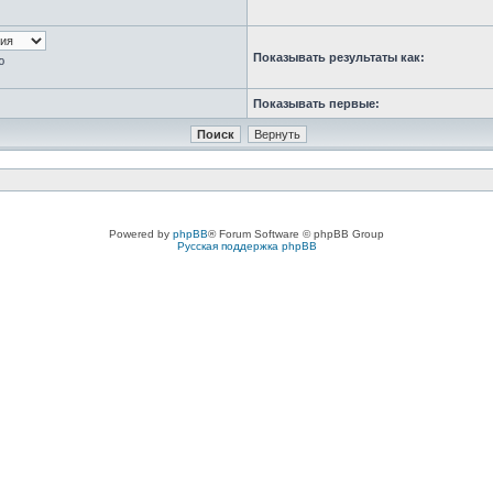
Показывать результаты как:
ю
Показывать первые:
Powered by
phpBB
® Forum Software © phpBB Group
Русская поддержка phpBB