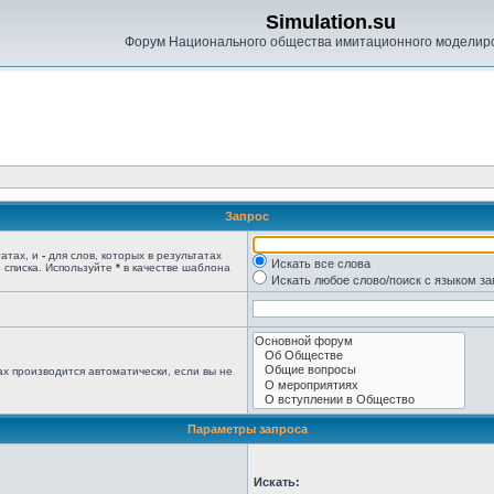
Simulation.su
Форум Национального общества имитационного моделир
Запрос
татах, и
-
для слов, которых в результатах
Искать все слова
 списка. Используйте
*
в качестве шаблона
Искать любое слово/поиск с языком з
х производится автоматически, если вы не
Параметры запроса
Искать: