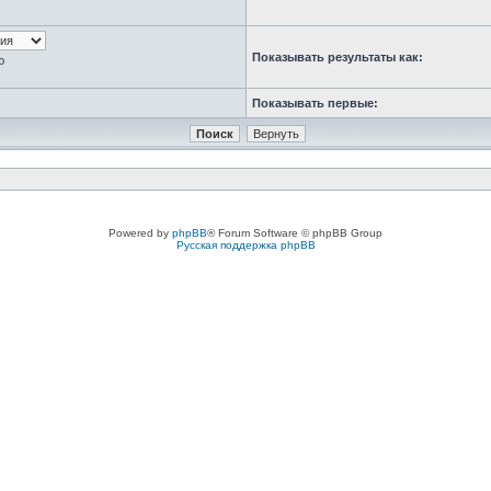
Показывать результаты как:
ю
Показывать первые:
Powered by
phpBB
® Forum Software © phpBB Group
Русская поддержка phpBB