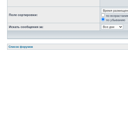
Поле сортировки:
по возрастани
по убыванию
Искать сообщения за:
Список форумов