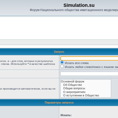
Simulation.su
Форум Национального общества имитационного моделир
Запрос
татах, и
-
для слов, которых в результатах
Искать все слова
 списка. Используйте
*
в качестве шаблона
Искать любое слово/поиск с языком з
х производится автоматически, если вы не
Параметры запроса
Искать: