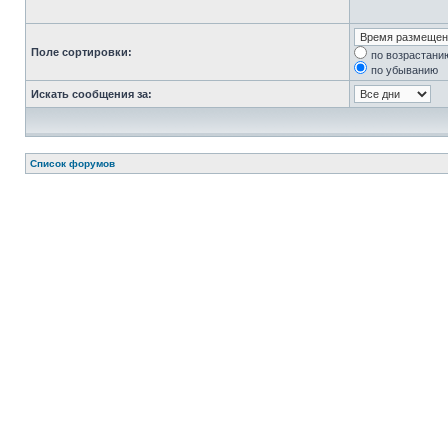
Поле сортировки:
по возрастани
по убыванию
Искать сообщения за:
Список форумов