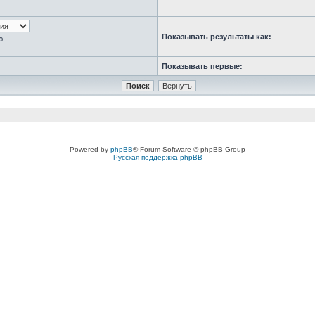
Показывать результаты как:
ю
Показывать первые:
Powered by
phpBB
® Forum Software © phpBB Group
Русская поддержка phpBB