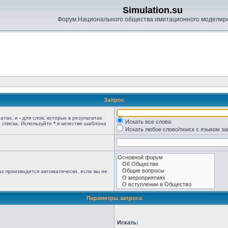
Simulation.su
Форум Национального общества имитационного моделир
Запрос
татах, и
-
для слов, которых в результатах
Искать все слова
 списка. Используйте
*
в качестве шаблона
Искать любое слово/поиск с языком з
х производится автоматически, если вы не
Параметры запроса
Искать: