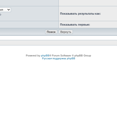
Показывать результаты как:
ю
Показывать первые:
Powered by
phpBB
® Forum Software © phpBB Group
Русская поддержка phpBB