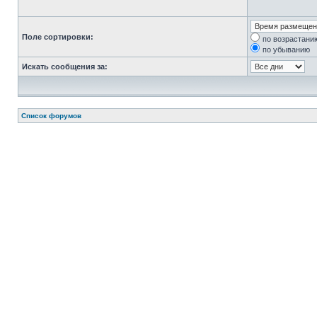
Поле сортировки:
по возрастани
по убыванию
Искать сообщения за:
Список форумов