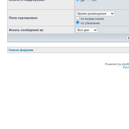
Да
Нет
Поле сортировки:
по возрастанию
по убыванию
Искать сообщения за:
Список форумов
Powered by
php
Рус