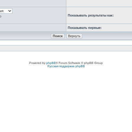
Показывать результаты как:
ю
Показывать первые:
Powered by
phpBB
® Forum Software © phpBB Group
Русская поддержка phpBB