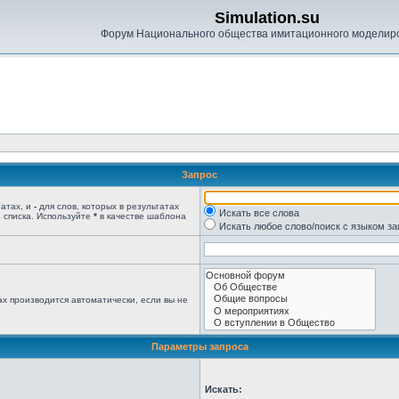
Simulation.su
Форум Национального общества имитационного моделир
Запрос
татах, и
-
для слов, которых в результатах
Искать все слова
 списка. Используйте
*
в качестве шаблона
Искать любое слово/поиск с языком з
х производится автоматически, если вы не
Параметры запроса
Искать: