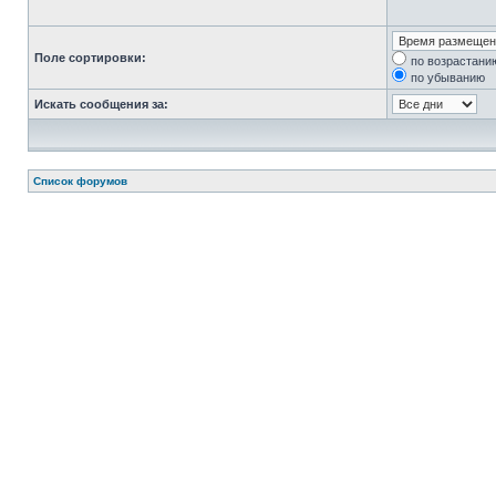
Поле сортировки:
по возрастани
по убыванию
Искать сообщения за:
Список форумов