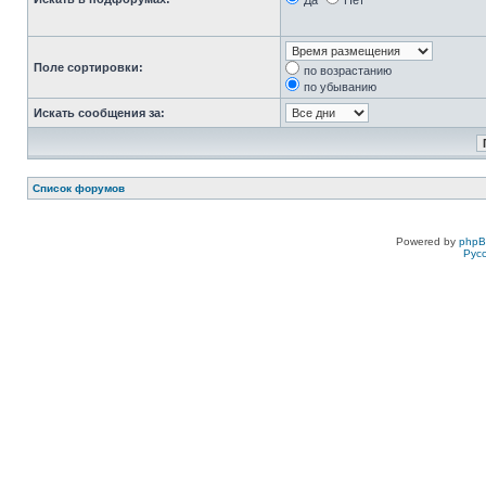
Да
Нет
Поле сортировки:
по возрастанию
по убыванию
Искать сообщения за:
Список форумов
Powered by
php
Рус