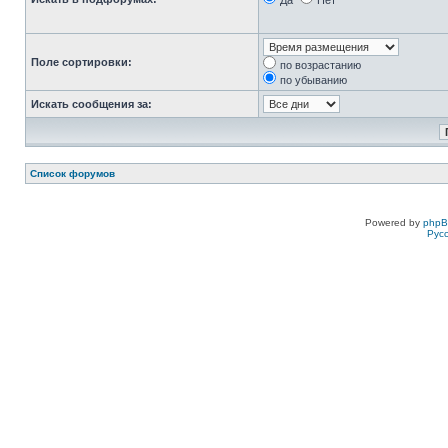
Да
Нет
Поле сортировки:
по возрастанию
по убыванию
Искать сообщения за:
Список форумов
Powered by
php
Рус