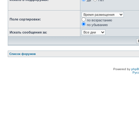
Да
Нет
Поле сортировки:
по возрастанию
по убыванию
Искать сообщения за:
Список форумов
Powered by
php
Рус