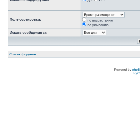
Да
Нет
Поле сортировки:
по возрастанию
по убыванию
Искать сообщения за:
Список форумов
Powered by
php
Рус